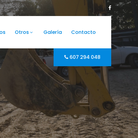
ios
Otros
Galería
Contacto
607 294 048