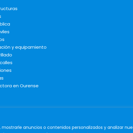
ructuras
s
blica
viles
os
ación y equipamiento
illado
calles
iones
as
ctora en Ourense
lio |
Aviso legal y Privacidad
. Diseñado por
Citiservi Media
mostrarle anuncios o contenidos personalizados y analizar nue