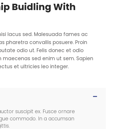
p Buidling With
nisi lacus sed. Malesuada fames ac
s pharetra convallis posuere. Proin
putate odio ut. Felis donec et odio
m maecenas sed enim ut sem. Sapien
tus et ultricies leo integer.
auctor suscipit ex. Fusce ornare
d augue commodo. In a accumsan
ttis.