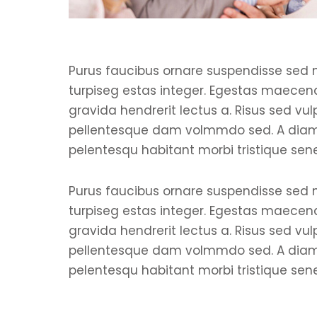
Purus faucibus ornare suspendisse sed 
uere tellus imperdiet
Posuere tellus i
turpiseg estas integer. Egestas maecena
il. Curabitur viverra
facil. Curabitur v
gravida hendrerit lectus a. Risus sed vul
cib tellus, eu semper
faucib tellus, eu
pellentesque dam volmmdo sed. A dia
c finibus placerat.
nunc finibus plac
pelentesqu habitant morbi tristique senec
pend pote Praesent vel
Suspend pote Pr
 in sem vulputate
sem in sem vulp
Purus faucibus ornare suspendisse sed 
erdum.
interdum.
turpiseg estas integer. Egestas maecena
gravida hendrerit lectus a. Risus sed vul
pellentesque dam volmmdo sed. A dia
Sarah Doe
Alex Doe
pelentesqu habitant morbi tristique senec
Manager
Financial Advis