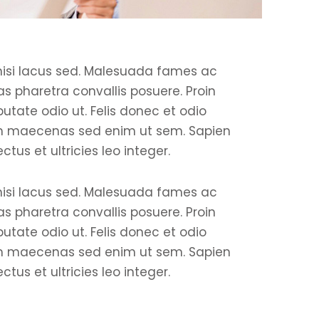
nisi lacus sed. Malesuada fames ac
mperdiet
Posuere tellus imperdiet
s pharetra convallis posuere. Proin
iverra
facil. Curabitur viverra
putate odio ut. Felis donec et odio
 semper
faucib tellus, eu semper
m maecenas sed enim ut sem. Sapien
erat.
nunc finibus placerat.
tus et ultricies leo integer.
aesent vel
Suspend pote Praesent vel
utate
sem in sem vulputate
nisi lacus sed. Malesuada fames ac
interdum.
s pharetra convallis posuere. Proin
putate odio ut. Felis donec et odio
m maecenas sed enim ut sem. Sapien
Jennifer Doe
tus et ultricies leo integer.
or
Financial Advisor