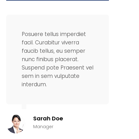
Posuere tellus imperdiet
Posue
facil. Curabitur viverra
facil
faucib tellus, eu semper
fauci
nunc finibus placerat.
nunc 
Suspend pote Praesent vel
Susp
sem in sem vulputate
sem 
interdum.
inter
Sarah Doe
Manager
F